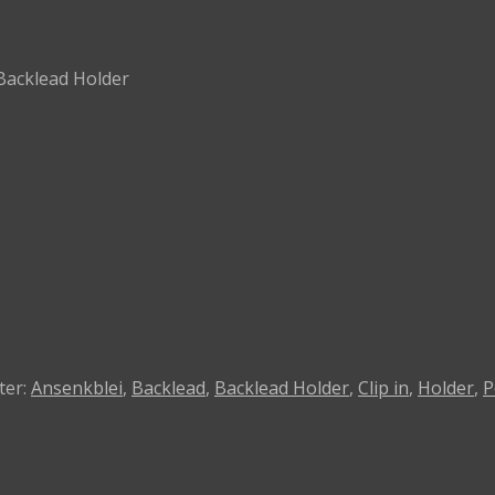
Backlead Holder
ter:
Ansenkblei
,
Backlead
,
Backlead Holder
,
Clip in
,
Holder
,
P