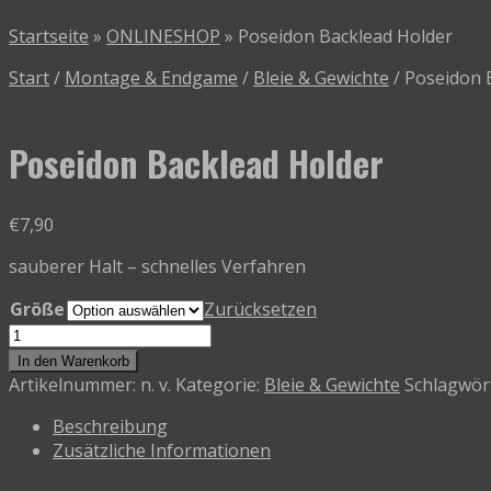
Startseite
»
ONLINESHOP
»
Poseidon Backlead Holder
Start
/
Montage & Endgame
/
Bleie & Gewichte
/
Poseidon 
Poseidon Backlead Holder
€
7,90
sauberer Halt – schnelles Verfahren
Größe
Zurücksetzen
Poseidon
Backlead
In den Warenkorb
Holder
Artikelnummer:
n. v.
Kategorie:
Bleie & Gewichte
Schlagwör
Menge
Beschreibung
Zusätzliche Informationen