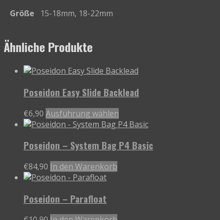
Größe
15-18mm, 18-22mm
Ähnliche Produkte
Poseidon Easy Slide Backlead
Dieses
€
6,90
Ausführung wählen
Produkt
weist
Poseidon – System Bag P4 Basic
mehrere
Varianten
€
84,90
In den Warenkorb
auf.
Die
Optionen
Poseidon – Parafloat
können
auf
€
10,90
In den Warenkorb