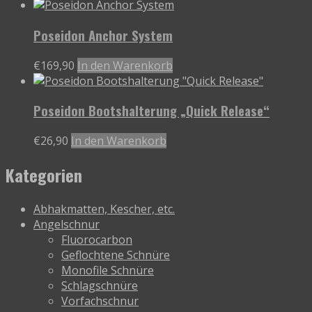
Produkt
Produktseite
weist
gewählt
Poseidon Anchor System
mehrere
werden
Varianten
€
169,90
In den Warenkorb
auf.
Die
Optionen
Poseidon Bootshalterung „Quick Release“
können
auf
€
26,90
In den Warenkorb
der
Produktseite
Kategorien
gewählt
werden
Abhakmatten, Kescher, etc.
Angelschnur
Fluorocarbon
Geflochtene Schnüre
Monofile Schnüre
Schlagschnüre
Vorfachschnur