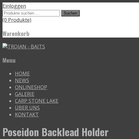
Einloggen
Suchen
Suchen
nach:
(0 Produkte)
Warenkorb
Menu
Skip
HOME
to
NEWS
content
ONLINESHOP
GALERIE
CARP STONE LAKE
ÜBER UNS
KONTAKT
Poseidon Backlead Holder