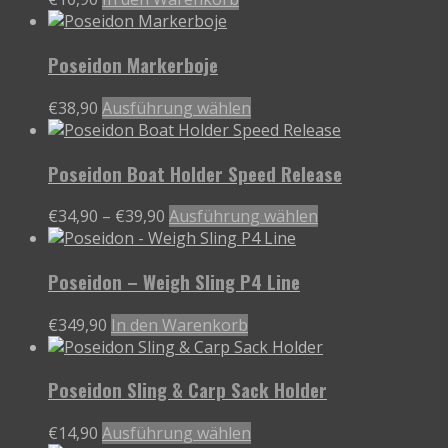
der
Produktseite
gewählt
Poseidon Markerboje
werden
Dieses
€
38,90
Ausführung wählen
Produkt
weist
Poseidon Boat Holder Speed Release
mehrere
Varianten
Preisspanne:
Dieses
€
34,90
–
€
39,90
Ausführung wählen
auf.
€34,90
Produkt
Die
bis
weist
Optionen
Poseidon – Weigh Sling P4 Line
€39,90
mehrere
können
Varianten
auf
€
349,90
In den Warenkorb
auf.
der
Die
Produktseite
Optionen
gewählt
Poseidon Sling & Carp Sack Holder
können
werden
auf
Dieses
€
14,90
Ausführung wählen
der