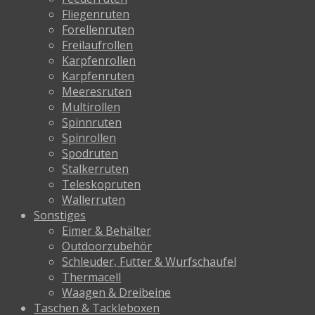
Fliegenruten
Forellenruten
Freilaufrollen
Karpfenrollen
Karpfenruten
Meeresruten
Multirollen
Spinnruten
Spinrollen
Spodruten
Stalkerruten
Teleskopruten
Wallerruten
Sonstiges
Eimer & Behälter
Outdoorzubehör
Schleuder, Futter & Wurfschaufel
Thermacell
Waagen & Dreibeine
Taschen & Tackleboxen